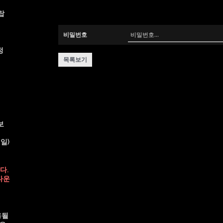
랍
비밀번호
정
목록보기
보
일)
다.
다운
용될