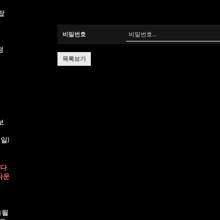
랍
비밀번호
정
목록보기
보
일)
다.
다운
용될