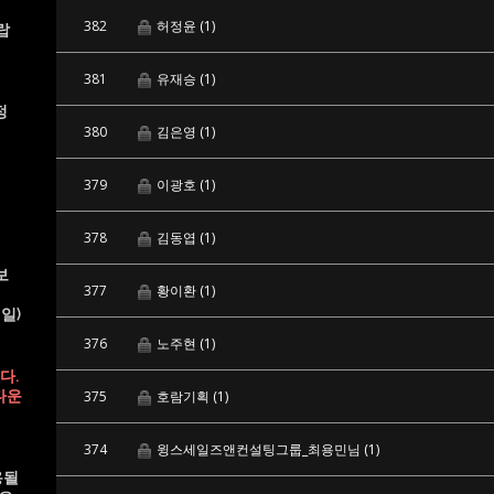
382
허정윤
(1)
랍
381
유재승
(1)
정
380
김은영
(1)
379
이광호
(1)
378
김동엽
(1)
보
377
황이환
(1)
일)
376
노주현
(1)
다.
다운
375
호람기획
(1)
374
윙스세일즈앤컨설팅그룹_최용민님
(1)
용될