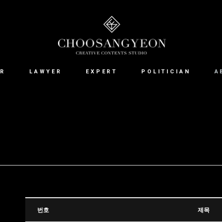
R
LAWYER
EXPERT
POLITICIAN
A
번호
제목